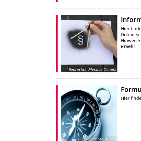
Infor
Hier fin
Dolmetsc
Hinweise
mehr
Bildrechte
:
Melanie Demitz
Formu
Hier fin
Bildrechte
:
StA Aurich